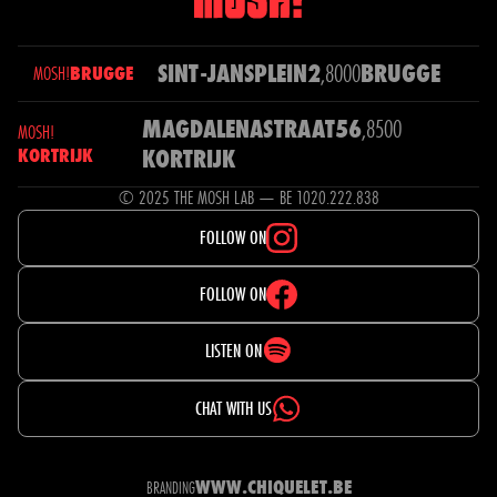
SINT-JANSPLEIN
2
,
8000
BRUGGE
MOSH!
BRUGGE
MAGDALENASTRAAT
56
,
8500
MOSH!
KORTRIJK
KORTRIJK
© 2025 THE MOSH LAB — BE 1020.222.838
FOLLOW ON
FOLLOW ON
LISTEN ON
CHAT WITH US
WWW.CHIQUELET.BE
BRANDING